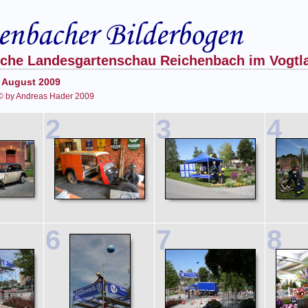
sche Landesgartenschau Reichenbach im Vogtl
 August 2009
© by Andreas Hader 2009
2
3
4
6
7
8