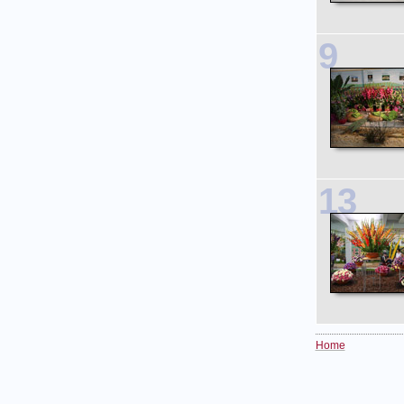
9
13
Home