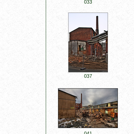
033
037
041