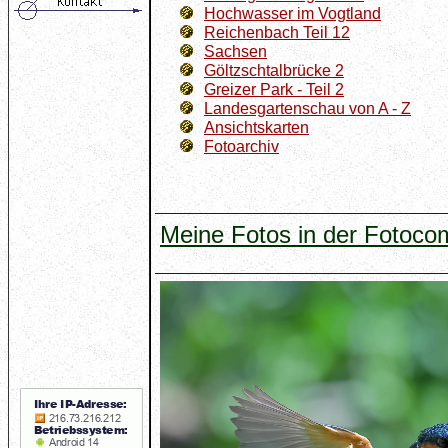
Hochwasser im Vogtland
Reichenbach Teil 12
Sachsen
Göltzschtalbrücke 2
Greizer Park - Teil 2
Landesgartenschau von A - Z
Ansichtskarten
Fotoarchiv
Meine Fotos in der Fotoco